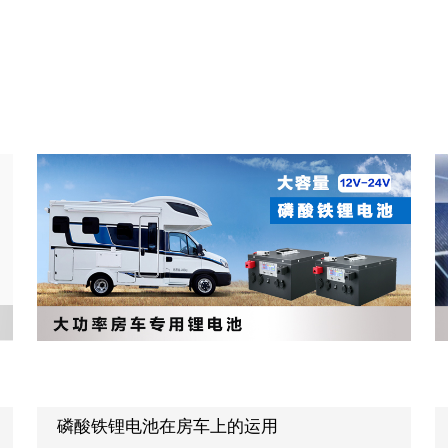
磷酸铁锂电池在房车上的运用