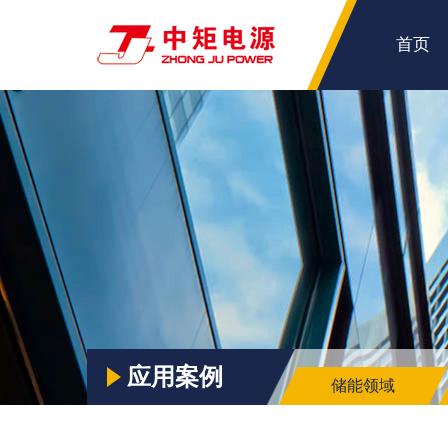
首页
应用案例
储能领域