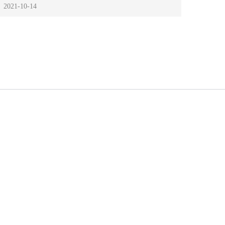
储能备用电池系统解决方案中矩拥有全系列能源存储
2021-10-14
解决方案，提供坚实的绿色能源保障。...
官方微信
12号
扫描二维码；
关注我们
友情链接