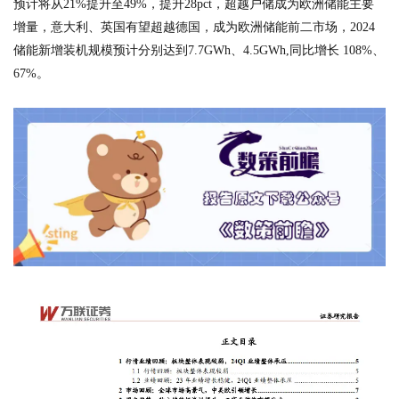
预计将从21%提升至49%，提升28pct，超越户储成为欧洲储能主要
增量，意大利、英国有望超越德国，成为欧洲储能前二市场，2024
储能新增装机规模预计分别达到7.7GWh、4.5GWh,同比增长 108%、
67%。