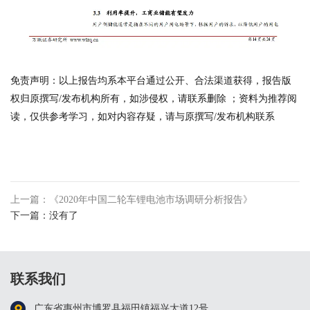
免责声明：以上报告均系本平台通过公开、合法渠道获得，报告版
权归原撰写/发布机构所有，如涉侵权，请联系删除 ；资料为推荐阅
读，仅供参考学习，如对内容存疑，请与原撰写/发布机构联系
上一篇：《2020年中国二轮车锂电池市场调研分析报告》
下一篇：没有了
联系我们
广东省惠州市博罗县福田镇福兴大道12号