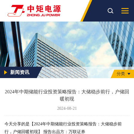
新闻资讯
分类
2024年中期储能行业投资策略报告：大储稳步前行，户储回
暖初现
2024-08-21
今天分享的是【2024年中期储能行业投资策略报告：大储稳步前
行，户储回暖初现】 报告出品方：万联证券