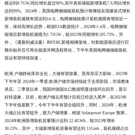
模达到8.7GW,同比增长超过90%,其中表前储能新增策机7.9,同比增长
达到99%。2024年，美国电网侧储能装机预计将继续实现爆发式增长
新增装机规模有望达到14.3(，电网侧储能累计装机规模将增加近一
倍，保持高增长趋势，根据EIA数据统计，2024年1-4月，电网侧储
能项目新增装机规模为1.75GW，较2023年同期增长185.73%，另
外，《通胀削减法案》和FERC新规相继落地，对新能源项目进行巨
额补贴并且可再生能源并网流程简化，下半年美国电网侧储能装机
投运有望持续加速，
欧洲:户储静候库存去化，大储有望放量。受库存压力影响，2023年
下半年至 2024年一季度,欧洲户储市场持续处于去库阶段，市场整体
承压。二季度以来，我国对德国出口数据明显连续环比回升，显示
好转迹象，目前，欧洲户储去库预计目前已经进入尾声，在2023年
下半年低基数下，今年下半年有望企稳回升，同时，2024年，欧洲
大储占比有望提升，接力户储增量，根据 Solarpower Europe 预测，
2024年欧洲新增装机容量预计达到 22.4GWh，较2023年增长
30.23%，其中，大储新增装机容量有望达到 11Gmh，装机规模占比